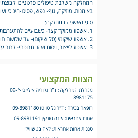
באומנות, מוזיקה, גוף- נפש, פסיכו-חינוכי ועוד
סוגי האשפוז במחלקה:
1. אשפוז ממוקד קצר- כשבועיים להתערבות אינטנסיבית .
2. אשפוז שיקומי (סל שיקום)- עד שלושה חודשים ואף מעבר לפי הצורך.
3. אשפוז לייצוב, ויסות ואיזון תרופתי- לרוב עד חודש, כולל מעקב פסיכאטרי שוטף.
הצוות המקצועי
מנהלת המחלקה : ד”ר גלוריה אילייביץ’ 09-
8981175
רופאה בכירה : ד”ר גל טויטו 09-8981180
אחות אחראית: אינה סונקין 09-8981191
סגנית אחות אחראית: לאה בטשווילי