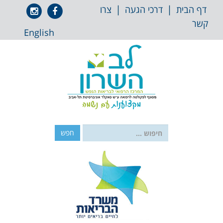
 לתוכן
|
|
אייקון
אייקון
דף הבית
דרכי הגעה
צרו
פייסבוק
אינסטגרם
קשר
English
חפש: