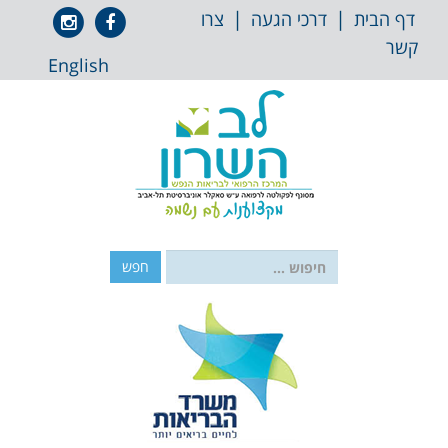
 לתוכן
|
|
אייקון
אייקון
דף הבית
דרכי הגעה
צרו
פייסבוק
אינסטגרם
קשר
English
חפש: