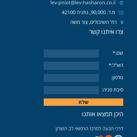
lev-pniot@lev-hasharon.co.il
ת.ד. 90,000, נתניה 42100
רח' השיבולים, צור משה
צרו איתנו קשר
שם:*
דוא"ל:*
טלפון:
סיבת פניה:
היכן תמצאו אותנו
דרכי הגעה למרכז הרפואי לב השרון
דרכי הגעה בעזרת וויז
דרכי הגעה בעזרת גוגל
דרכי הגעה בעזרת מובאיט