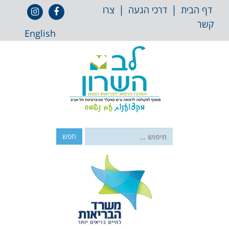
 לתוכן
|
|
אייקון
אייקון
דף הבית
דרכי הגעה
צרו
פייסבוק
אינסטגרם
קשר
English
חפש: