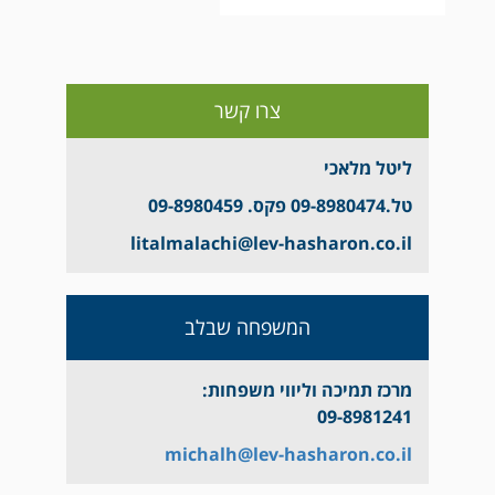
litalmalachi@lev-
צרו קשר
hasharon.co.il
ליטל מלאכי
טל.09-8980474 פקס. 09-8980459
litalmalachi@lev-
hasharon.co.il
litalmalachi@lev-hasharon.co.il
חוברת מידע בנושא נזעי חשמל
הדרכה על טיפול בנזעי חשמל למטופל
המשפחה שבלב
ולמשפחתו (כתוביות בערבית) – חלק
ראשון
מרכז תמיכה וליווי משפחות:
הדרכה על טיפול בנזעי חשמל למטופל
09-8981241
ולמשפחתו (כתוביות בערבית) – חלק שני
michalh@lev-hasharon.co.il
הדרכה על טיפול בנזעי חשמל למטופל