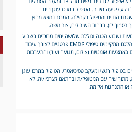
מרכז עוגן מספק תוכנית טיפול יום חדשנית ללא אשפוז, לגברים ונשים מגיל 18 ומעלה הסובלים
ע פגיעה מינית. הטיפול במרכז עוגן הינו
גרת החיים והטיפול בקהילה. המרכז נמצא מחוץ
בסמוך לו), ברחוב השיבולים, צור משה.
ת ושבוע הכנה וכוללת שלושה ימים מרוכזים בשבוע
(א’, ב’, ה’) בין השעות 8:00-14:00 אשר במהלכם מתקיימים טיפולי EMDR פרטניים לצורך עיבוד
ם באמצעות אומנויות (צילום, תנועה ועוד) והתערבות
 בטיפול רגשי ומעקב פסיכיאטרי. הטיפול במרכז עוגן
מתוך שיח עם המטופל/ת ובהתאם לצרכיו/יה. לא
 או התנהגות אלימה.