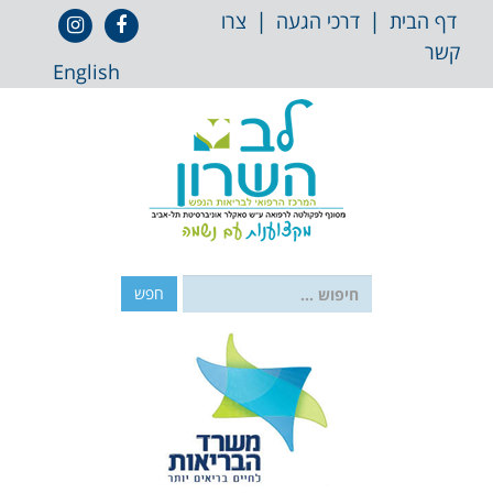
 לתוכן
|
|
אייקון
אייקון
דף הבית
דרכי הגעה
צרו
פייסבוק
אינסטגרם
קשר
English
חפש: