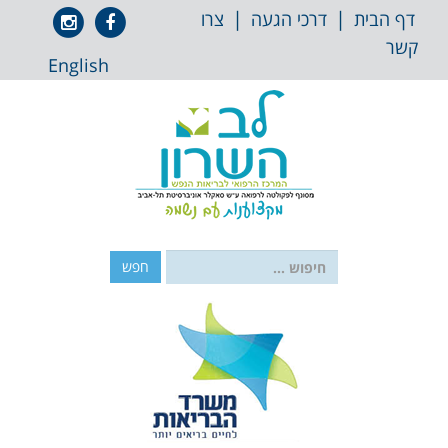
 לתוכן
|
|
אייקון
אייקון
דף הבית
דרכי הגעה
צרו
פייסבוק
אינסטגרם
קשר
English
חפש: